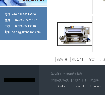
电话:
+86-13829219946
传真:
+86-769-87941117
手机:
+86-13829219946
邮箱:
sales@jumboiron.com
总数:
9
页:
1
/
1
首页
←
版权所有 ©
保留所有权利.
友情衔接:
衔接1
|
衔接2
|
衔接3
|
衔接4
|
Deutsch
Espanol
Francais